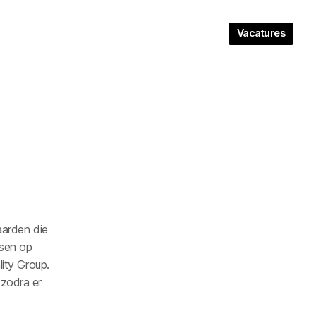
Vacatures
aarden die
ssen op
lity Group.
zodra er