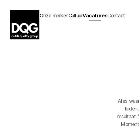
Onze merken
Cultuur
Vacatures
Contact
Alles waa
leiden
resultaat.
Momente