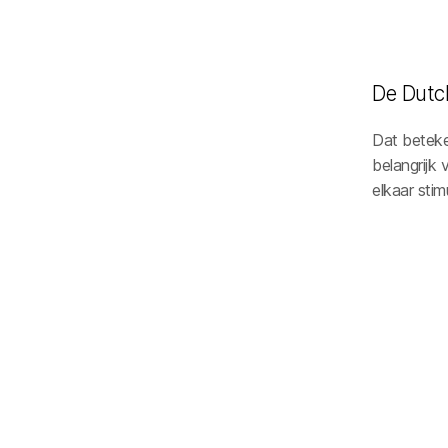
De Dutch
Dat beteken
belangrijk
elkaar stim