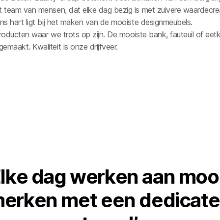
t team van mensen, dat elke dag bezig is met zuivere waardecre
Ons hart ligt bij het maken van de mooiste designmeubels.
producten waar we trots op zijn. De mooiste bank, fauteuil of eet
maakt. Kwaliteit is onze drijfveer.
E
l
k
e
d
a
g
w
e
r
k
e
n
a
a
n
m
o
o
m
e
r
k
e
n
m
e
t
e
e
n
d
e
d
i
c
a
t
e