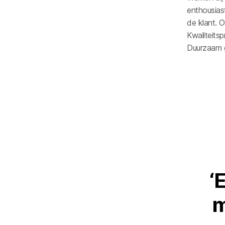
enthousias
de klant. 
Kwaliteits
Duurzaam ge
‘