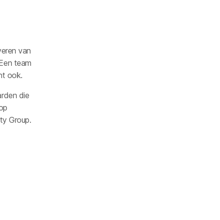
veren van
 Een team
nt ook.
arden die
 op
ity Group.