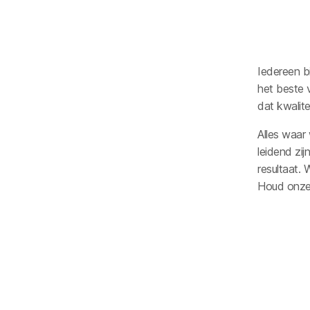
Iedereen b
het beste 
dat kwalite
Alles waar
leidend zij
resultaat. 
Houd onze 