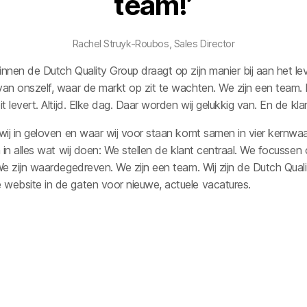
t
e
a
m
!
’
Rachel Struyk-Roubos
Sales Director
innen de Dutch Quality Group draagt op zijn manier bij aan het le
van onszelf, waar de markt op zit te wachten. We zijn een team.
it levert. Altijd. Elke dag. Daar worden wij gelukkig van. En de kla
 wij in geloven en waar wij voor staan komt samen in vier kernwa
n in alles wat wij doen: We stellen de klant centraal. We focussen
We zijn waardegedreven. We zijn een team. Wij zijn de Dutch Qual
website in de gaten voor nieuwe, actuele vacatures.