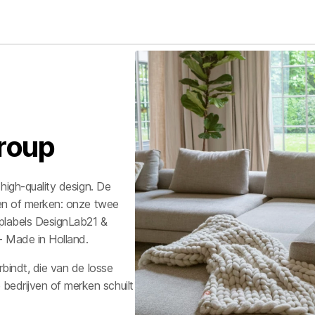
Group
 high-quality design. De
jven of merken: onze twee
plabels
DesignLab21
&
 - Made in Holland
.
rbindt, die van de losse
bedrijven of merken schuilt