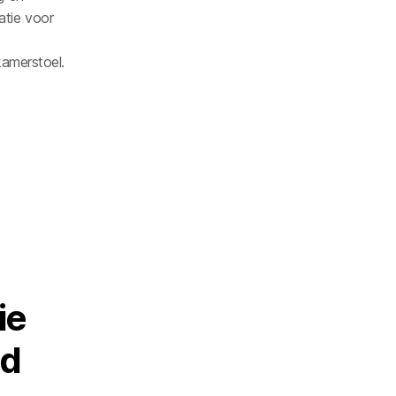
atie voor
kamerstoel.
i
e
d